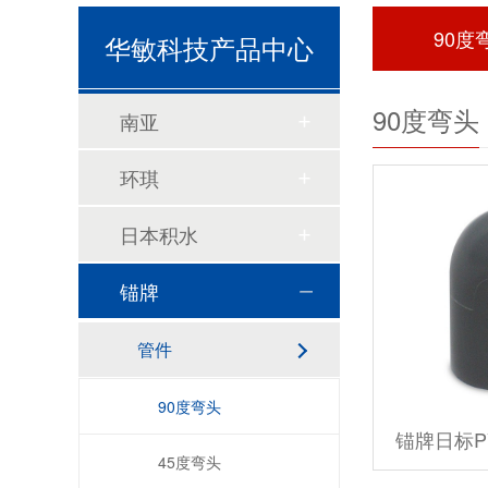
90度
华敏科技产品中心
90度弯头
南亚
环琪
日本积水
锚牌
管件
90度弯头
锚牌日标P
45度弯头