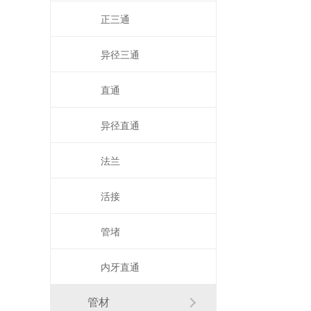
正三通
异径三通
直通
异径直通
法兰
活接
管堵
内牙直通
华敏科技全新网站上线了!!
管材