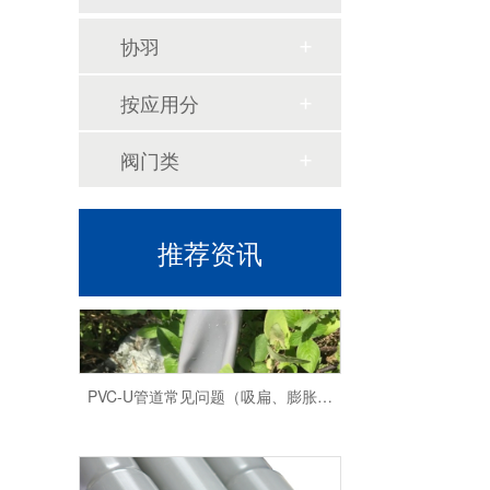
协羽
按应用分
阀门类
深圳华敏--台塑南亚华南总代理
推荐资讯
PVC-U管道常见问题（吸扁、膨胀、破裂）及解决方法