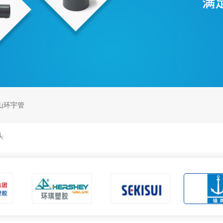
山环宇管
头