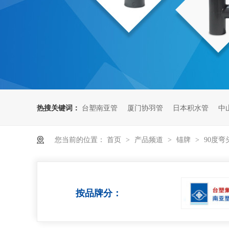
热搜关键词：
台塑南亚管
厦门协羽管
日本积水管
中
您当前的位置：
首页
>
产品频道
>
锚牌
>
90度弯
按品牌分：