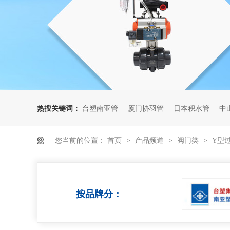
热搜关键词：
台塑南亚管
厦门协羽管
日本积水管
中
您当前的位置：
首页
>
产品频道
>
阀门类
>
Y型
按品牌分：