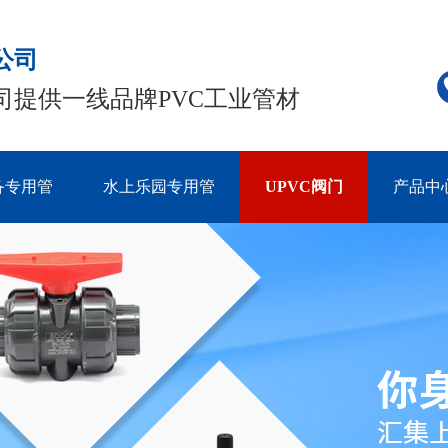
公司
司提供一线品牌PVC工业管材
备专用管
水上乐园专用管
UPVC阀门
产品中