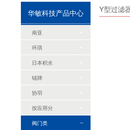
Y型过滤
华敏科技产品中心
南亚
环琪
日本积水
锚牌
协羽
按应用分
阀门类