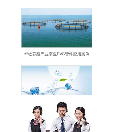
华敏养殖产业南亚PVC管件应用案例
华敏净化工程南亚PVC管应用案例