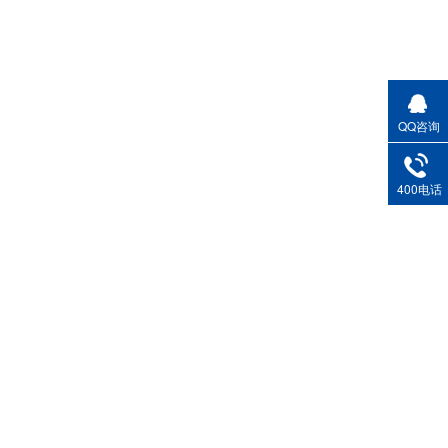
QQ咨询
400电话
400-7
1988/